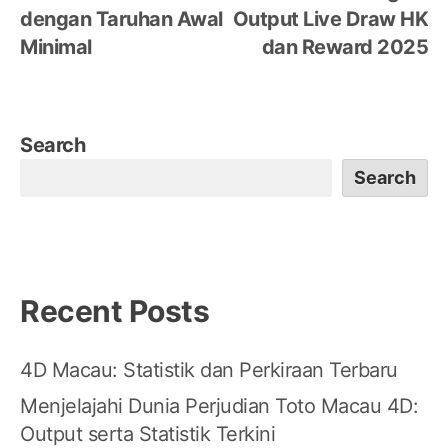
dengan Taruhan Awal
Output Live Draw HK
Minimal
dan Reward 2025
Search
Search
Recent Posts
4D Macau: Statistik dan Perkiraan Terbaru
Menjelajahi Dunia Perjudian Toto Macau 4D:
Output serta Statistik Terkini