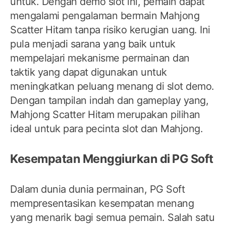
untuk. Dengan demo slot ini, pemain dapat
mengalami pengalaman bermain Mahjong
Scatter Hitam tanpa risiko kerugian uang. Ini
pula menjadi sarana yang baik untuk
mempelajari mekanisme permainan dan
taktik yang dapat digunakan untuk
meningkatkan peluang menang di slot demo.
Dengan tampilan indah dan gameplay yang,
Mahjong Scatter Hitam merupakan pilihan
ideal untuk para pecinta slot dan Mahjong.
Kesempatan Menggiurkan di PG Soft
Dalam dunia dunia permainan, PG Soft
mempresentasikan kesempatan menang
yang menarik bagi semua pemain. Salah satu