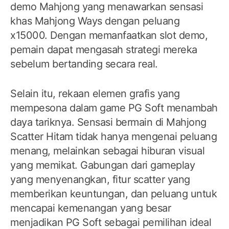
demo Mahjong yang menawarkan sensasi
khas Mahjong Ways dengan peluang
x15000. Dengan memanfaatkan slot demo,
pemain dapat mengasah strategi mereka
sebelum bertanding secara real.
Selain itu, rekaan elemen grafis yang
mempesona dalam game PG Soft menambah
daya tariknya. Sensasi bermain di Mahjong
Scatter Hitam tidak hanya mengenai peluang
menang, melainkan sebagai hiburan visual
yang memikat. Gabungan dari gameplay
yang menyenangkan, fitur scatter yang
memberikan keuntungan, dan peluang untuk
mencapai kemenangan yang besar
menjadikan PG Soft sebagai pemilihan ideal