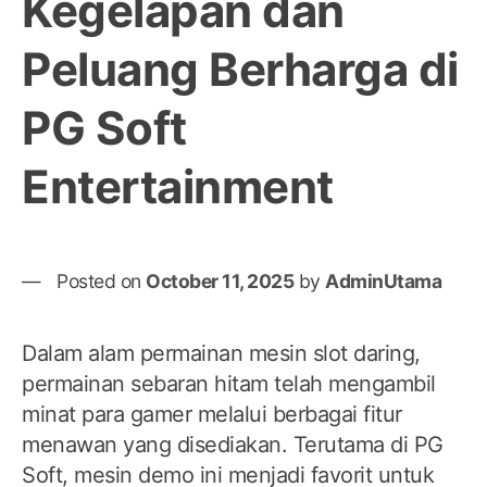
Kegelapan dan
Peluang Berharga di
PG Soft
Entertainment
Posted on
October 11, 2025
by
AdminUtama
Dalam alam permainan mesin slot daring,
permainan sebaran hitam telah mengambil
minat para gamer melalui berbagai fitur
menawan yang disediakan. Terutama di PG
Soft, mesin demo ini menjadi favorit untuk