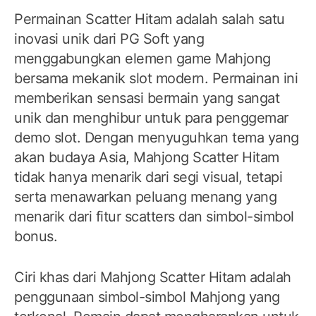
Permainan Scatter Hitam adalah salah satu
inovasi unik dari PG Soft yang
menggabungkan elemen game Mahjong
bersama mekanik slot modern. Permainan ini
memberikan sensasi bermain yang sangat
unik dan menghibur untuk para penggemar
demo slot. Dengan menyuguhkan tema yang
akan budaya Asia, Mahjong Scatter Hitam
tidak hanya menarik dari segi visual, tetapi
serta menawarkan peluang menang yang
menarik dari fitur scatters dan simbol-simbol
bonus.
Ciri khas dari Mahjong Scatter Hitam adalah
penggunaan simbol-simbol Mahjong yang