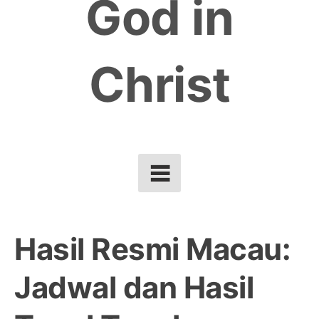
God in
Christ
Hasil Resmi Macau:
Jadwal dan Hasil