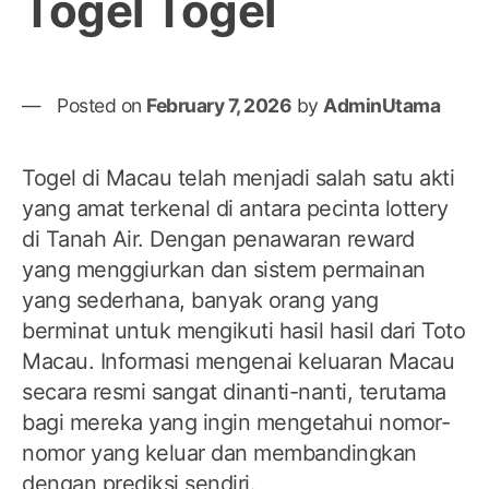
Togel Togel
Posted on
February 7, 2026
by
AdminUtama
Togel di Macau telah menjadi salah satu akti
yang amat terkenal di antara pecinta lottery
di Tanah Air. Dengan penawaran reward
yang menggiurkan dan sistem permainan
yang sederhana, banyak orang yang
berminat untuk mengikuti hasil hasil dari Toto
Macau. Informasi mengenai keluaran Macau
secara resmi sangat dinanti-nanti, terutama
bagi mereka yang ingin mengetahui nomor-
nomor yang keluar dan membandingkan
dengan prediksi sendiri.