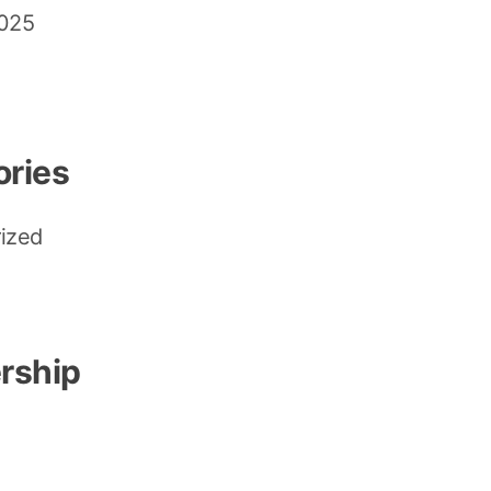
2025
ories
ized
rship