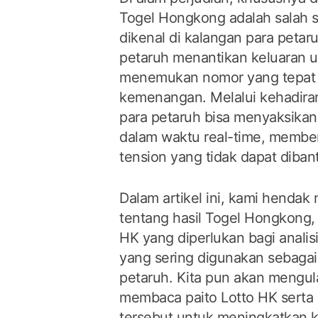
Togel Hongkong adalah salah s
dikenal di kalangan para petaruh
petaruh menantikan keluaran un
menemukan nomor yang tepat 
kemenangan. Melalui kehadira
para petaruh bisa menyaksikan 
dalam waktu real-time, membe
tension yang tidak dapat diban
Dalam artikel ini, kami henda
tentang hasil Togel Hongkong, 
HK yang diperlukan bagi anali
yang sering digunakan sebagai
petaruh. Kita pun akan mengul
membaca paito Lotto HK serta
tersebut untuk meningkatkan