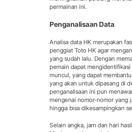
permainan ini.
Penganalisaan Data
Analisa data HK merupakan fas
penggiat Toto HK agar menganal
yang sudah lalu. Dengan mema
pemain dapat mengidentifikas
muncul, yang dapat membantu 
yang akan untuk dipasang di de
penganalisaan ini pun menaw
mengenai nomor-nomor yang jar
hingga bisa dikesampingkan se
Selain angka, jam dan hari hasi