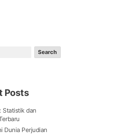
Search
t Posts
Statistik dan
Terbaru
i Dunia Perjudian