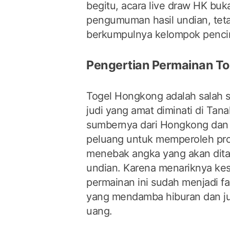
begitu, acara live draw HK buk
pengumuman hasil undian, teta
berkumpulnya kelompok pencin
Pengertian Permainan T
Togel Hongkong adalah salah 
judi yang amat diminati di Tana
sumbernya dari Hongkong dan
peluang untuk memperoleh prof
menebak angka yang akan dita
undian. Karena menariknya ke
permainan ini sudah menjadi fa
yang mendamba hiburan dan ju
uang.