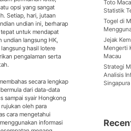
Toto Maca
atu opsi yang sangat
Statistik T
. Setiap, hari, jutaan
Togel di 
dian undian ini, berharap
Menggunak
tepat untuk mendapat
Jejak Kem
n undian langsung HK,
Mengerti 
langsung hasil lotere
Macau
rikan pengalaman serta
tah.
Strategi 
Analisis I
k membahas secara lengkap
Singapura
bermula dari data-data
sis sampai syair Hongkong
 rujukan oleh para
as cara mengetahui
Recen
 menggunakan informasi
 kesempatan menang.