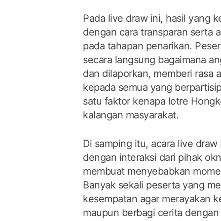
Pada live draw ini, hasil yang 
dengan cara transparan serta a
pada tahapan penarikan. Peser
secara langsung bagaimana ang
dan dilaporkan, memberi rasa
kepada semua yang berpartisipa
satu faktor kenapa lotre Hongk
kalangan masyarakat.
Di samping itu, acara live draw 
dengan interaksi dari pihak o
membuat menyebabkan moment 
Banyak sekali peserta yang 
kesempatan agar merayakan 
maupun berbagi cerita dengan