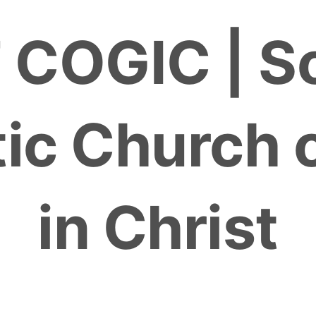
 COGIC | S
tic Church 
in Christ