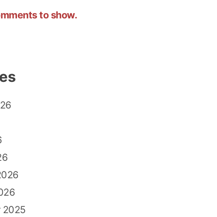
mments to show.
ves
026
6
26
2026
026
 2025