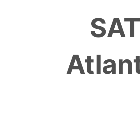
Skip
to
SAT
content
Atlan