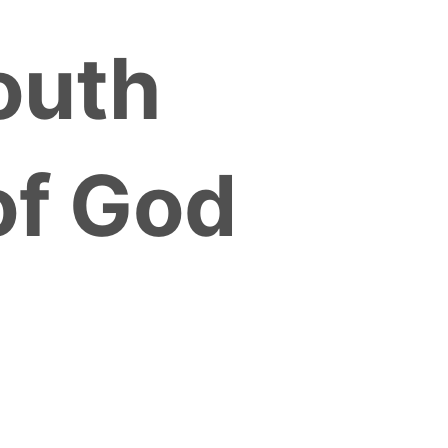
outh
of God