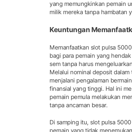
yang memungkinkan pemain un
milik mereka tanpa hambatan y
Keuntungan Memanfaatka
Memanfaatkan slot pulsa 500
bagi para pemain yang hendak
sem tanpa harus mengeluarkan
Melalui nominal deposit dalam 
menjalani pengalaman bermain 
finansial yang tinggi. Hal ini 
pemain pemula melakukan men
tanpa ancaman besar.
Di samping itu, slot pulsa 5000
pemain yang tidak menemukan