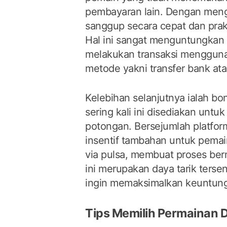
pembayaran lain. Dengan men
sanggup secara cepat dan prak
Hal ini sangat menguntungkan 
melakukan transaksi menggun
metode yakni transfer bank ata
Kelebihan selanjutnya ialah b
sering kali ini disediakan untuk
potongan. Bersejumlah platfo
insentif tambahan untuk pema
via pulsa, membuat proses ber
ini merupakan daya tarik terse
ingin memaksimalkan keuntunga
Tips Memilih Permainan 