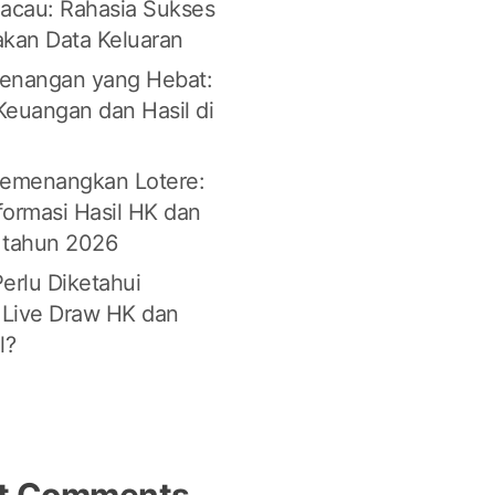
Macau: Rahasia Sukses
an Data Keluaran
enangan yang Hebat:
Keuangan dan Hasil di
Memenangkan Lotere:
nformasi Hasil HK dan
 tahun 2026
erlu Diketahui
Live Draw HK dan
l?
t Comments