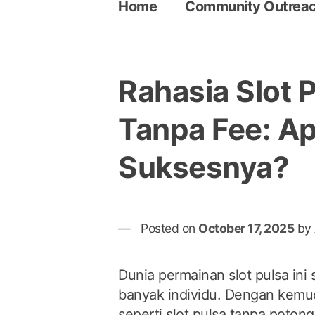
Home
Community Outrea
Rahasia Slot 
Tanpa Fee: Ap
Suksesnya?
Posted on
October 17, 2025
by
Dunia permainan slot pulsa ini
banyak individu. Dengan kemud
seperti slot pulsa tanpa poton