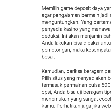
Memilih game deposit daya yan
agar pengalaman bermain jadi 
menguntungkan. Yang pertama,
penyedia kasino yang menawar
deduksi. Ini akan menjamin bah
Anda lakukan bisa dipakai unt
pemotongan, maka kesempata
besar.
Kemudian, periksa beragam per
Pilih situs yang menyediakan be
termasuk permainan pulsa 50
opsi, Anda bisa uji beragam ti
menemukan yang sangat cocok
kamu. Perhatikan juga jika web