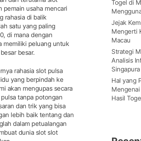
Togel di 
ah pemain usaha mencari
Menggunak
 rahasia di balik
Jejak Kem
ah satu yang paling
Mengerti 
00, di mana dengan
Macau
a memiliki peluang untuk
Strategi 
besar besar.
Analisis I
Singapura
nya rahasia slot pulsa
idu yang berpindah ke
Hal yang P
 kami akan mengupas secara
Mengenai 
 pulsa tanpa potongan
Hasil Toge
aran dan trik yang bisa
n lebih baik tentang dan
glah dalam petualangan
buat dunia slot slot
Recen