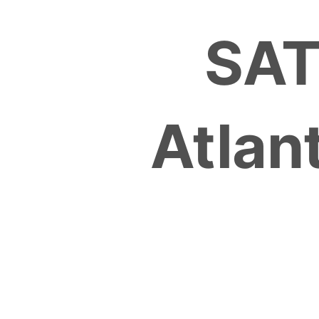
Skip
to
SAT
content
Atlan