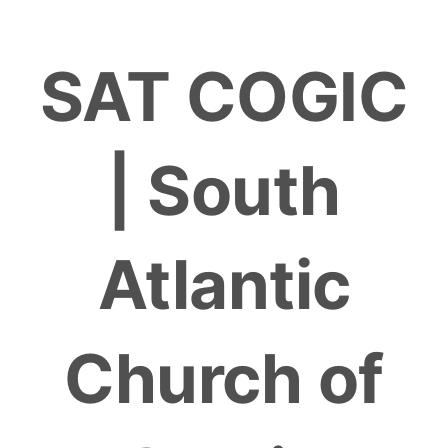
Skip
to
SAT COGIC
content
| South
Atlantic
Church of