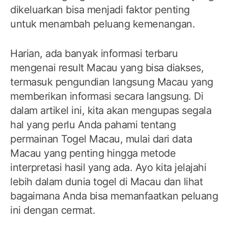
dikeluarkan bisa menjadi faktor penting
untuk menambah peluang kemenangan.
Harian, ada banyak informasi terbaru
mengenai result Macau yang bisa diakses,
termasuk pengundian langsung Macau yang
memberikan informasi secara langsung. Di
dalam artikel ini, kita akan mengupas segala
hal yang perlu Anda pahami tentang
permainan Togel Macau, mulai dari data
Macau yang penting hingga metode
interpretasi hasil yang ada. Ayo kita jelajahi
lebih dalam dunia togel di Macau dan lihat
bagaimana Anda bisa memanfaatkan peluang
ini dengan cermat.