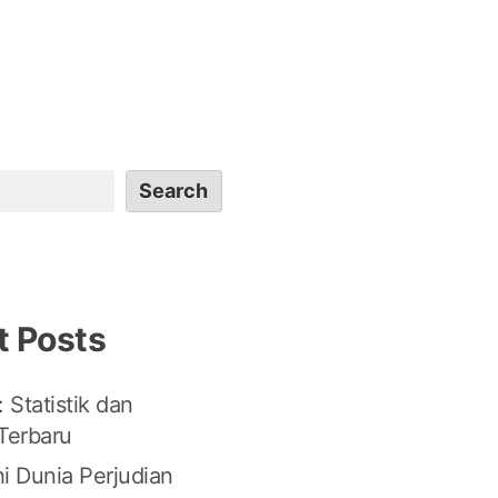
Search
t Posts
Statistik dan
Terbaru
i Dunia Perjudian