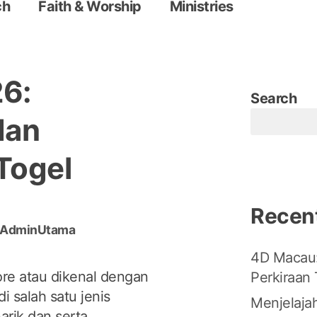
ch
Faith & Worship
Ministries
26:
Search
dan
Togel
Recen
AdminUtama
4D Macau: 
ore atau dikenal dengan
Perkiraan 
i salah satu jenis
Menjelajah
arik dan serta