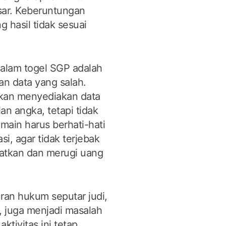
ar. Keberuntungan
g hasil tidak sesuai
dalam togel SGP adalah
an data yang salah.
kan menyediakan data
an angka, tetapi tidak
emain harus berhati-hati
i, agar tidak terjebak
atkan dan merugi uang
uran hukum seputar judi,
 juga menjadi masalah
aktivitas ini tetap