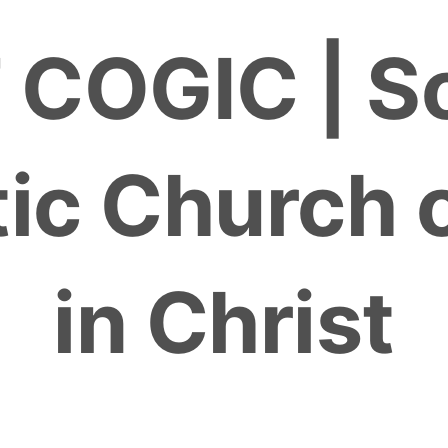
 COGIC | S
tic Church 
in Christ