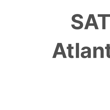
Skip
to
SAT
content
Atlan