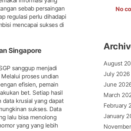
memakai informasi yang
tantangan sebab persaingan
No co
ap regulasi perlu dihadapi
bisi mencapai sukses di
Archi
ran Singapore
August 2
n SGP sanggup menjadi
July 2026
. Melalui proses undian
dengan efisien, pemain
June 202
kukan bet. Setiap hasil
March 20
data krusial yang dapat
February 
mungkinan sukses. Data
January 2
yang lalu bisa menolong
omor yang yang lebih
November