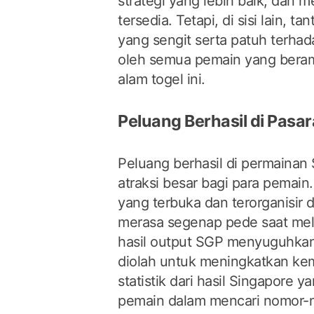
strategi yang lebih baik, dan 
tersedia. Tetapi, di sisi lain, 
yang sengit serta patuh terhad
oleh semua pemain yang beram
alam togel ini.
Peluang Berhasil di Pasa
Peluang berhasil di permaina
atraksi besar bagi para pemain
yang terbuka dan terorganisir 
merasa segenap pede saat mela
hasil output SGP menyuguhkan 
diolah untuk meningkatkan ke
statistik dari hasil Singapore 
pemain dalam mencari nomor-n