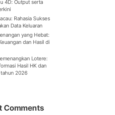
u 4D: Output serta
erkini
Macau: Rahasia Sukses
an Data Keluaran
enangan yang Hebat:
Keuangan dan Hasil di
Memenangkan Lotere:
nformasi Hasil HK dan
 tahun 2026
t Comments