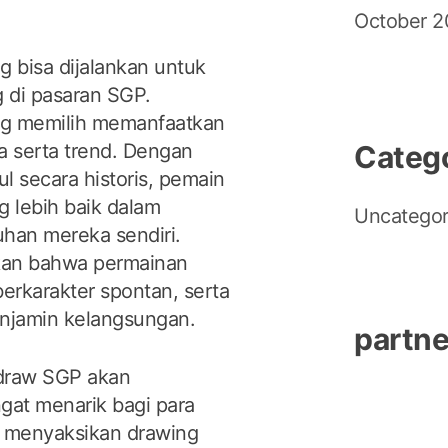
October 
g bisa dijalankan untuk
 di pasaran SGP.
ng memilih memanfaatkan
Categ
 serta trend. Dengan
secara historis, pemain
 lebih baik dalam
Uncategor
han mereka sendiri.
akan bahwa permainan
erkarakter spontan, serta
njamin kelangsungan.
partne
 draw SGP akan
gat menarik bagi para
 menyaksikan drawing